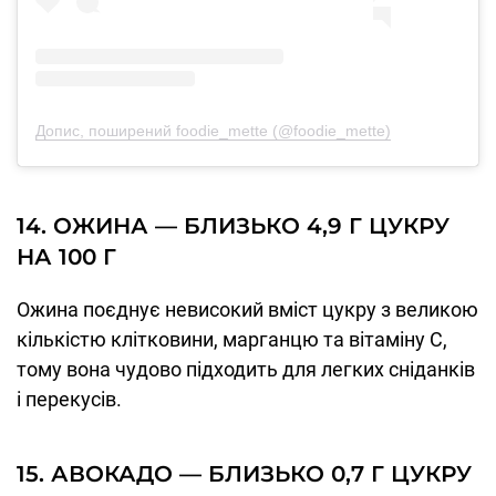
Допис, поширений foodie_mette (@foodie_mette)
14. ОЖИНА — БЛИЗЬКО 4,9 Г ЦУКРУ
НА 100 Г
Ожина поєднує невисокий вміст цукру з великою
кількістю клітковини, марганцю та вітаміну С,
тому вона чудово підходить для легких сніданків
і перекусів.
15. АВОКАДО — БЛИЗЬКО 0,7 Г ЦУКРУ