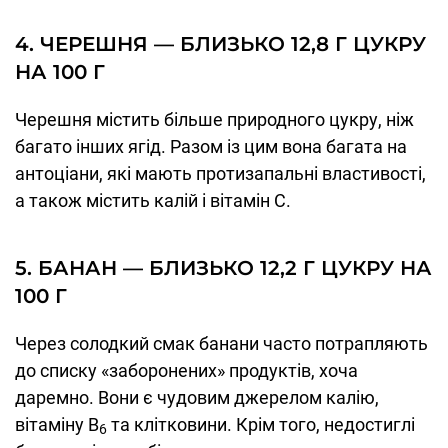
4. ЧЕРЕШНЯ — БЛИЗЬКО 12,8 Г ЦУКРУ
НА 100 Г
Черешня містить більше природного цукру, ніж
багато інших ягід. Разом із цим вона багата на
антоціани, які мають протизапальні властивості,
а також містить калій і вітамін С.
5. БАНАН — БЛИЗЬКО 12,2 Г ЦУКРУ НА
100 Г
Через солодкий смак банани часто потрапляють
до списку «заборонених» продуктів, хоча
даремно. Вони є чудовим джерелом калію,
вітаміну B
та клітковини. Крім того, недостиглі
6