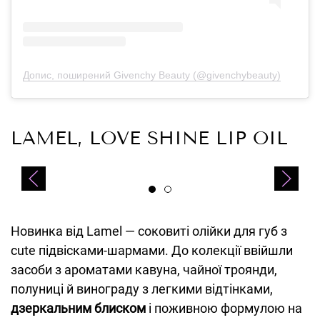
Допис, поширений Givenchy Beauty (@givenchybeauty)
LAMEL, LOVE SHINE LIP OIL
Новинка від Lamel — соковиті олійки для губ з
cute підвісками-шармами. До колекції ввійшли
засоби з ароматами кавуна, чайної троянди,
полуниці й винограду з легкими відтінками,
дзеркальним блиском
і поживною формулою на