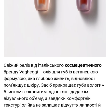
Свіжий реліз від італійського
космецевтичного
бренду Vagheggi — олія для губ із веганською
формулою, яка глибоко живить, відновлює і
помʼякшує шкіру. Засіб прикрашає губи вологим
блиском і соковитим відтінком і додає їм
візуального обʼєму, а завдяки комфортній
текстурі олійка не залишає відчуття липкості й