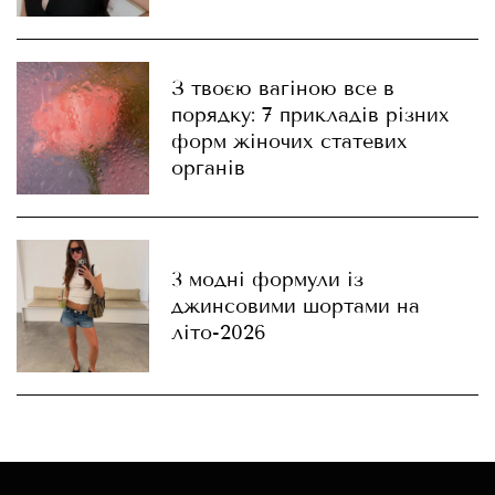
З твоєю вагіною все в
порядку: 7 прикладів різних
форм жіночих статевих
органів
3 модні формули із
джинсовими шортами на
літо-2026