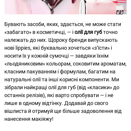
Бувають засоби, яких, здається, не може стати
«забагато» в косметичці, — і
олії для губ
точно
належать до них. Щороку бренди випускають
нові lippies, які буквально хочеться «зʼїсти» і
носити їх у кожній сумочці — завдяки їхнім
«льодяниковим» кольорам, соковитим ароматам,
класним пакуванням і формулам, багатим на
натуральні олії та інші корисні компоненти. Ми
зібрали найкращі олії для губ (від «класики» до
останніх релізів), які варто спробувати — і не
лише в одному відтінку. Додавай до свого
вішлиста й отримуй ще більше задоволення від
нанесення макіяжу!