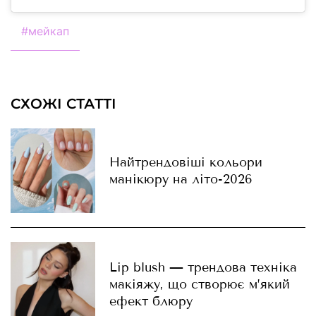
#
мейкап
СХОЖІ СТАТТІ
Найтрендовіші кольори
манікюру на літо-2026
Lip blush — трендова техніка
макіяжу, що створює м’який
ефект блюру