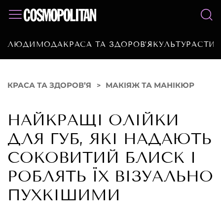
ЛЮДИ
МОДА
КРАСА ТА ЗДОРОВ’Я
КУЛЬТУРА
СТИЛ
КРАСА ТА ЗДОРОВ’Я
МАКІЯЖ ТА МАНІКЮР
НАЙКРАЩІ ОЛІЙКИ
ДЛЯ ГУБ, ЯКІ НАДАЮТЬ
СОКОВИТИЙ БЛИСК І
РОБЛЯТЬ ЇХ ВІЗУАЛЬНО
ПУХКІШИМИ