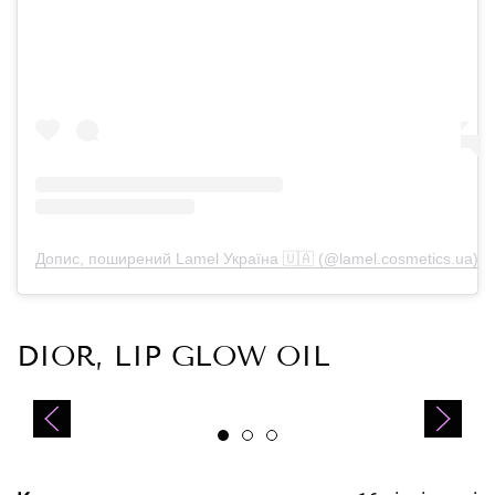
Допис, поширений Lamel Україна 🇺🇦 (@lamel.cosmetics.ua)
DIOR, LIP GLOW OIL