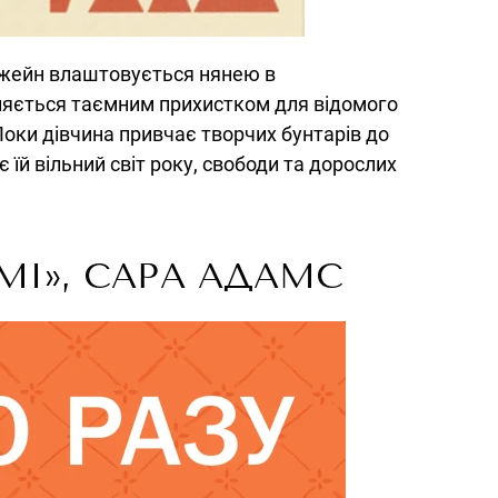
 Джейн влаштовується нянею в
ляється таємним прихистком для відомого
Поки дівчина привчає творчих бунтарів до
 їй вільний світ року, свободи та дорослих
МІ», САРА АДАМС