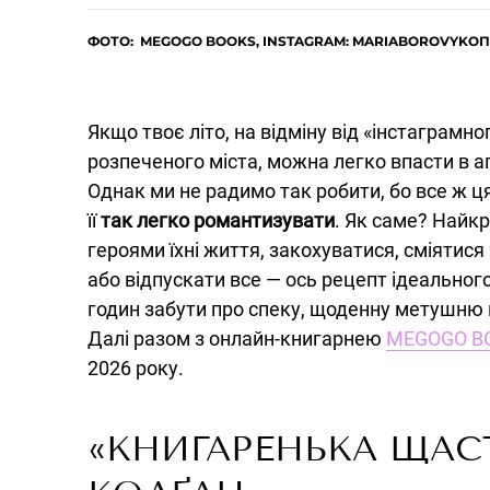
ФОТО: MEGOGO BOOKS, INSTAGRAM: MARIABOROVYK
ОП
Якщо твоє літо, на відміну від «інстаграмно
розпеченого міста, можна легко впасти в а
Однак ми не радимо так робити, бо все ж ця
її
так легко романтизувати
. Як саме? Найк
героями їхні життя, закохуватися, сміятис
або відпускати все — ось рецепт ідеальног
годин забути про спеку, щоденну метушню й 
Далі разом з онлайн-книгарнею
MEGOGO B
2026 року.
«КНИГАРЕНЬКА ЩАС