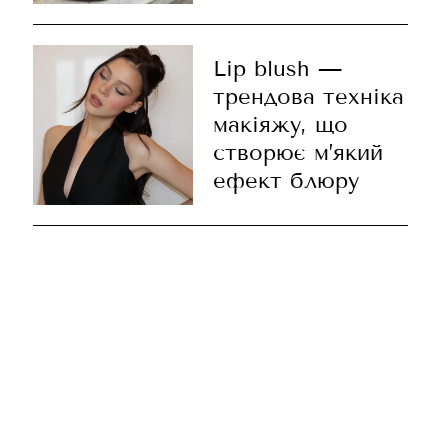
Lip blush —
трендова техніка
макіяжу, що
створює м’який
ефект блюру