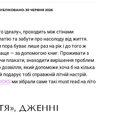
УБЛІКОВАНО: 30 ЧЕРВНЯ 2026
го ідеалу», проходить між стінами
патію та забути про насолоду від життя.
 пора буває лише раз на рік і до того ж
раще — за
допомогою книг. Проживати з
я чи плакати, знаходити вирішення проблем
о дозвілля, який допоможе хоча б на кілька
подарує тобі справжній літній настрій.
OOKS
ми зібрали саме такі must read на літо
ТЯ», ДЖЕННІ