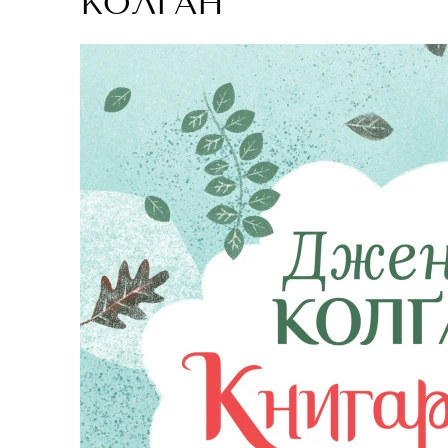
КОЛҐАН