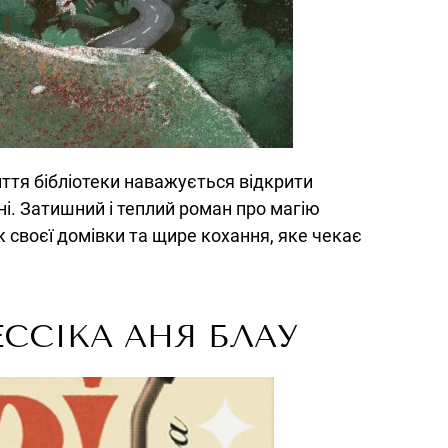
иття бібліотеки наважується відкрити
і. Затишний і теплий роман про магію
к своєї домівки та щире кохання, яке чекає
ССІКА АНЯ БЛАУ