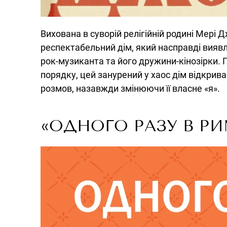
Вихована в суворій релігійній родині Мері
респектабельний дім, який насправді вияв
рок-музиканта та його дружини-кінозірки. 
порядку, цей занурений у хаос дім відкриває
розмов, назавжди змінюючи її власне «я».
«ОДНОГО РАЗУ В РИ