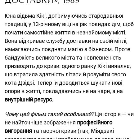
ДОСТАВКИ», 1989
Юна відьма Кікі, дотримуючись стародавньої
традиції, у 13-річному віці на рік покидає дім, щоб
почати самостійне життя в незнайомому місті.
Вона відкриває службу доставки на своїй мітлі,
намагаючись поєднати магію з бізнесом. Проте
байдужість великого міста та невпевненість
призводять до кризи: одного ранку Кікі виявляє,
що втратила здатність літати й розуміти свого
кота Дзідзі. Тепер їй доводиться шукати нові
опори в житті, покладаючись не на чари, а на
внутрішній ресурс
.
Чому цей фільм такий особливий?
Ця історія — чи
не найточніше зображення
професійного
вигорання
та творчої кризи (так, Міядзакі