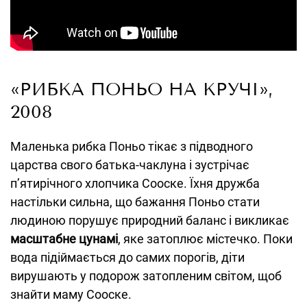
«РИБКА ПОНЬО НА КРУЧІ»,
2008
Маленька рибка Поньо тікає з підводного
царства свого батька-чаклуна і зустрічає
п’ятирічного хлопчика Сооске. Їхня дружба
настільки сильна, що бажання Поньо стати
людиною порушує природний баланс і викликає
масштабне цунамі
, яке затоплює містечко. Поки
вода підіймається до самих порогів, діти
вирушають у подорож затопленим світом, щоб
знайти маму Сооске.