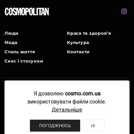
Люди
Краса та здоров’я
Мода
Культура
Стиль життя
Контакти
Секс і стосунки
A Part of Hearst Digital Media
Я дозволяю
cosmo.com.ua
використовувати файли cookie.
©2024-2026 Hearst Magazine Media, Inc. All
Детальніше
Rights Reserved.
Правила користування
ПОГОДЖУЮСЬ
НІ
Політика конфіденційності