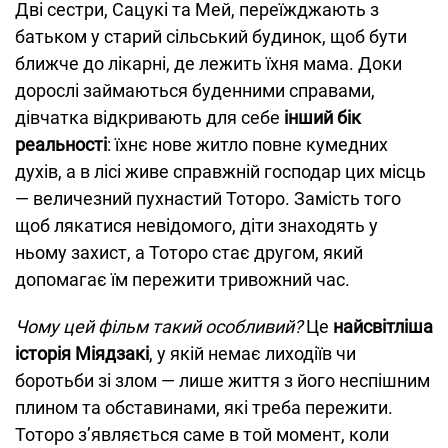
Дві сестри, Сацукі та Мей, переїжджають з
батьком у старий сільський будинок, щоб бути
ближче до лікарні, де лежить їхня мама. Доки
дорослі займаються буденними справами,
дівчатка відкривають для себе
інший бік
реальності
: їхнє нове житло повне кумедних
духів, а в лісі живе справжній господар цих місць
— величезний пухнастий Тоторо. Замість того
щоб лякатися невідомого, діти знаходять у
ньому захист, а Тоторо стає другом, який
допомагає їм пережити тривожний час.
Чому цей фільм такий особливий?
Це
найсвітліша
історія Міядзакі
, у якій немає лиходіїв чи
боротьби зі злом — лише життя з його неспішним
плином та обставинами, які треба пережити.
Тоторо з’являється саме в той момент, коли