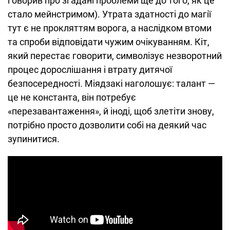
говорив про згадані проблеми ще до того, як це
стало мейнстримом). Утрата здатності до магії
тут є не прокляттям ворога, а наслідком втоми
та спроби відповідати чужим очікуванням. Кіт,
який перестає говорити, символізує незворотний
процес дорослішання і втрату дитячої
безпосередності. Міядзакі наголошує: талант —
це не константа, він потребує
«перезавантаження», й іноді, щоб злетіти знову,
потрібно просто дозволити собі на деякий час
зупинитися.