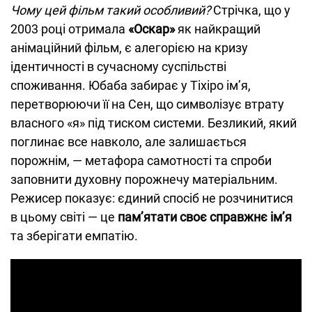
Чому цей фільм такий особливий?
Стрічка, що у
2003 році отримала
«Оскар»
як найкращий
анімаційний фільм, є алегорією на кризу
ідентичності в сучасному суспільстві
споживання. Юбаба забирає у Тіхіро ім’я,
перетворюючи її на Сен, що символізує втрату
власного «я» під тиском системи. Безликий, який
поглинає все навколо, але залишається
порожнім, — метафора самотності та спроби
заповнити духовну порожнечу матеріальним.
Режисер показує: єдиний спосіб не розчинитися
в цьому світі — це
пам’ятати своє справжнє ім’я
та зберігати емпатію.