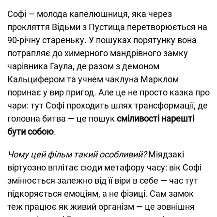
Софі — молода капелюшниця, яка через
прокляття Відьми з Пустища перетворюється на
90-річну стареньку. У пошуках порятунку вона
потрапляє до химерного мандрівного замку
чарівника Гаула, де разом з демоном
Кальцифером та учнем чаклуна Марклом
поринає у вир пригод. Але це не просто казка про
чари: тут Софі проходить шлях трансформації, де
головна битва — це пошук
сміливості нарешті
бути собою
.
Чому цей фільм такий особливий?
Міядзакі
віртуозно вплітає сюди метафору часу: вік Софі
змінюється залежно від її віри в себе — час тут
підкоряється емоціям, а не фізиці. Сам замок
теж працює як живий організм — це зовнішня