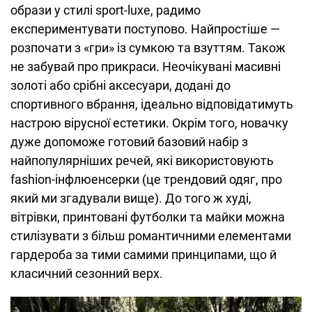
образи у стилі sport-luxe, радимо
експериментувати поступово. Найпростіше —
розпочати з «гри» із сумкою та взуттям. Також
не забувай про прикраси. Неочікувані масивні
золоті або срібні аксесуари, додані до
спортивного вбрання, ідеально відповідатимуть
настрою вірусної естетики. Окрім того, новачку
дуже допоможе готовий базовий набір з
найпопулярніших речей, які використовують
fashion-інфлюенсерки (це трендовий одяг, про
який ми згадували вище). До того ж худі,
вітрівки, принтовані футболки та майки можна
стилізувати з більш романтичними елементами
гардероба за тими самими принципами, що й
класичний сезонний верх.