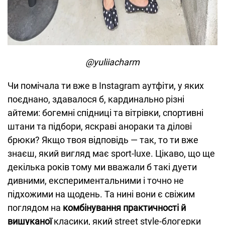
@yuliiacharm
Чи помічала ти вже в Instagram аутфіти, у яких
поєднано, здавалося б, кардинально різні
айтеми: богемні спідниці та вітрівки, спортивні
штани та підбори, яскраві анораки та ділові
брюки? Якщо твоя відповідь — так, то ти вже
знаєш, який вигляд має sport-luxe. Цікаво, що ще
декілька років тому ми вважали б такі дуети
дивними, експериментальними і точно не
підхожими на щодень. Та нині вони є свіжим
поглядом на
комбінування практичності й
вишуканої
класики, який street style-блогерки