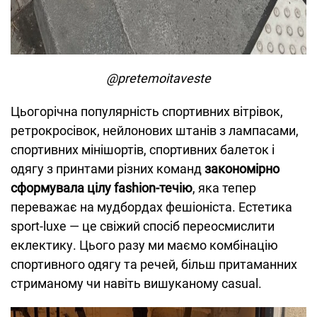
@pretemoitaveste
Цьогорічна популярність спортивних вітрівок,
ретрокросівок, нейлонових штанів з лампасами,
спортивних мінішортів, спортивних балеток і
одягу з принтами різних команд
закономірно
сформувала цілу fashion-течію
, яка тепер
переважає на мудбордах фешіоніста. Естетика
sport-luxe — це свіжий спосіб переосмислити
еклектику. Цього разу ми маємо комбінацію
спортивного одягу та речей, більш притаманних
стриманому чи навіть вишуканому casual.