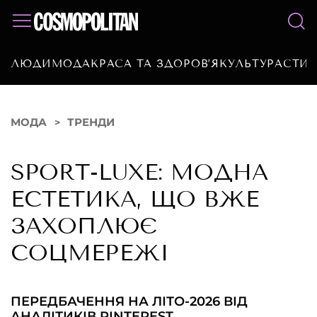
ЛЮДИ
МОДА
КРАСА ТА ЗДОРОВ’Я
КУЛЬТУРА
СТИЛ
МОДА
ТРЕНДИ
SPORT-LUXE: МОДНА
ЕСТЕТИКА, ЩО ВЖЕ
ЗАХОПЛЮЄ
СОЦМЕРЕЖІ
ПЕРЕДБАЧЕННЯ НА ЛІТО-2026 ВІД
АНАЛІТИКІВ PINTEREST