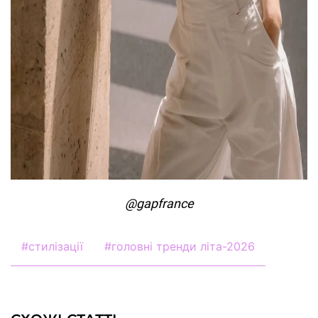
@gapfrance
#
стилізації
#
головні тренди літа-2026