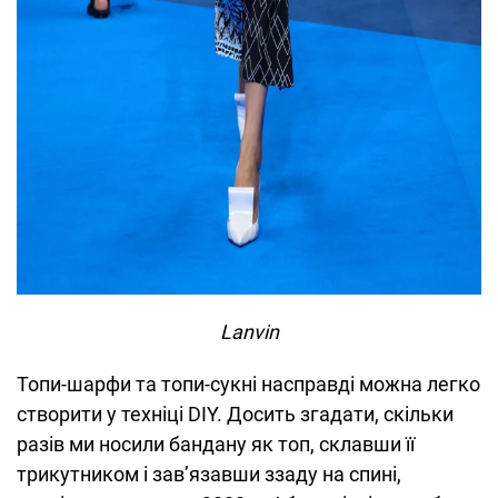
Lanvin
Топи-шарфи та топи-сукні насправді можна легко
створити у техніці DIY. Досить згадати, скільки
разів ми носили бандану як топ, склавши її
трикутником і зав’язавши ззаду на спині,