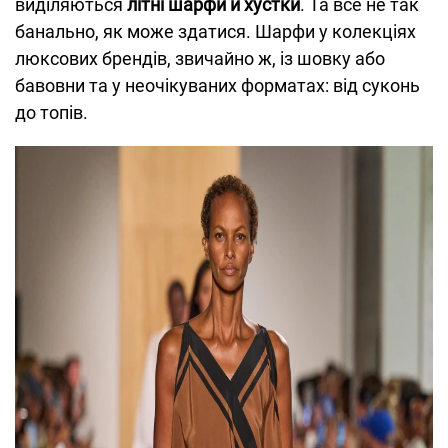
виділяються
літні шарфи й хустки
. Та все не так
банально, як може здатися. Шарфи у колекціях
люксових брендів, звичайно ж, із шовку або
бавовни та у неочікуваних форматах: від суконь
до топів.