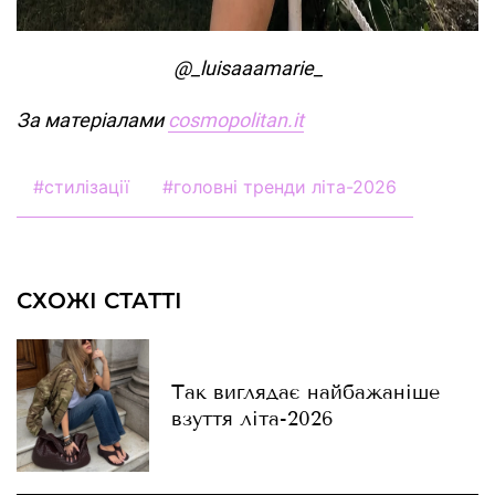
@_luisaaamarie_
За матеріалами
cosmopolitan.it
#
стилізації
#
головні тренди літа-2026
СХОЖІ СТАТТІ
Так виглядає найбажаніше
взуття літа-2026