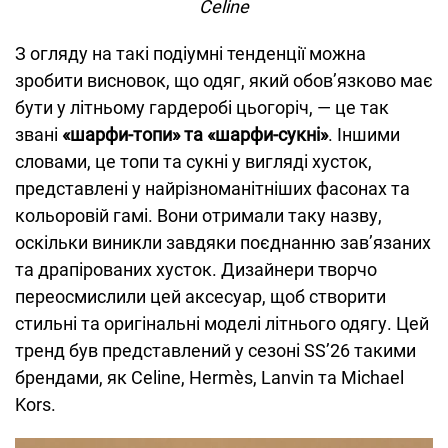
Celine
З огляду на такі подіумні тенденції можна
зробити висновок, що одяг, який обов’язково має
бути у літньому гардеробі цьогоріч, — це так
звані
«шарфи-топи» та «шарфи-сукні»
. Іншими
словами, це топи та сукні у вигляді хусток,
представлені у найрізноманітніших фасонах та
кольоровій гамі. Вони отримали таку назву,
оскільки виникли завдяки поєднанню зав’язаних
та драпірованих хусток. Дизайнери творчо
переосмислили цей аксесуар, щоб створити
стильні та оригінальні моделі літнього одягу. Цей
тренд був представлений у сезоні SS’26 такими
брендами, як Celine, Hermès, Lanvin та Michael
Kors.