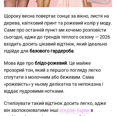
Щороку весна повертає сонце за вікно, листя на
дерева, квітковий принт та рожевий колір у моду.
Саме про останній пункт ми хочемо розповісти
сьогодні, адже до трендів теплого сезону — 2026
входить досить цікавий відтінок, який ідеально
підійде для
базового гардероба
.
Мова йде про
блідо-рожевий
. Це майже
прозорий тон, який з першого погляду легко
сплутати з молочним або бежевим. Сама
«рожевість» у ньому делікатна та непоказна і
віддає пудровими нотками.
Стилізувати такий відтінок досить легко, адже
він заспокоюватиме інші
яскраві барви
в