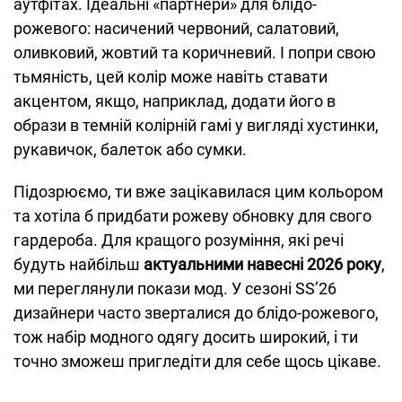
аутфітах. Ідеальні «партнери» для блідо-
рожевого: насичений червоний, салатовий,
оливковий, жовтий та коричневий. І попри свою
тьмяність, цей колір може навіть ставати
акцентом, якщо, наприклад, додати його в
образи в темній колірній гамі у вигляді хустинки,
рукавичок, балеток або сумки.
Підозрюємо, ти вже зацікавилася цим кольором
та хотіла б придбати рожеву обновку для свого
гардероба. Для кращого розуміння, які речі
будуть найбільш
актуальними навесні 2026 року
,
ми переглянули покази мод. У сезоні SS’26
дизайнери часто зверталися до блідо-рожевого,
тож набір модного одягу досить широкий, і ти
точно зможеш пригледіти для себе щось цікаве.