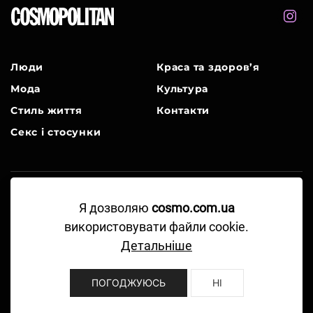
Люди
Краса та здоров’я
Мода
Культура
Стиль життя
Контакти
Секс і стосунки
Я дозволяю
cosmo.com.ua
A Part of Hearst Digital Media
використовувати файли cookie.
©2024-2026 Hearst Magazine Media, Inc. All
Детальніше
Rights Reserved.
Правила користування
ПОГОДЖУЮСЬ
НІ
Політика конфіденційності