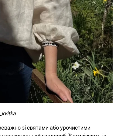
_kvitka
реважно зі святами або урочистими
у повсякденний гардероб. Її стилізують із