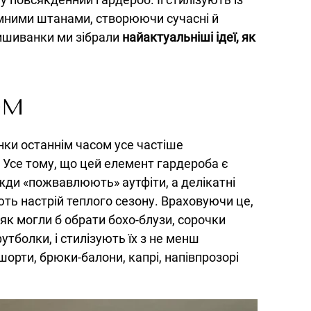
мними штанами, створюючи сучасні й
ишиванки ми зібрали
найактуальніші ідеї, як
ОМ
нки останнім часом усе частіше
 Усе тому, що цей елемент гардероба є
жди «пожвавлюють» аутфіти, а делікатні
ть настрій теплого сезону. Враховуючи це,
як могли б обрати бохо-блузи, сорочки
утболки, і стилізують їх з не менш
і шорти, брюки-балони, капрі, напівпрозорі