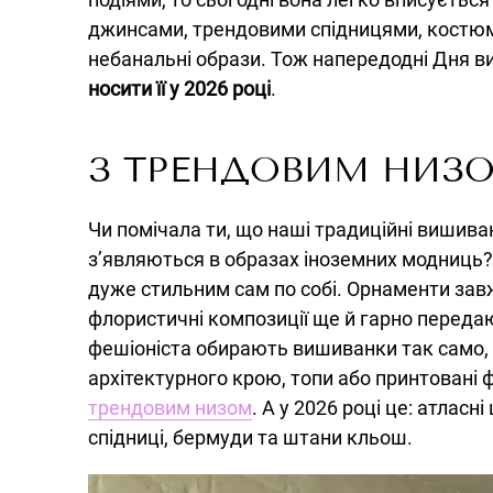
джинсами, трендовими спідницями, костю
небанальні образи. Тож напередодні Дня в
носити її у 2026 році
.
З ТРЕНДОВИМ НИЗ
Чи помічала ти, що наші традиційні вишива
з’являються в образах іноземних модниць?
дуже стильним сам по собі. Орнаменти зав
флористичні композиції ще й гарно передаю
фешіоніста обирають вишиванки так само, 
архітектурного крою, топи або принтовані ф
трендовим низом
. А у 2026 році це: атласн
спідниці, бермуди та штани кльош.