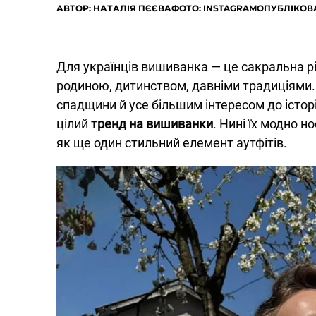
АВТОР:
НАТАЛІЯ ПЄЄВА
ФОТО: INSTAGRAM
ОПУБЛІКОВА
Для українців вишиванка — це сакральна рі
родиною, дитинством, давніми традиціями. 
спадщини й усе більшим інтересом до історі
цілий
тренд на вишиванки
. Нині їх модно н
як ще один стильний елемент аутфітів.