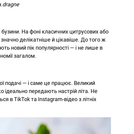
a.dragne
п бузини. На фоні класичних цитрусових або
ь значно делікатніше й цікавіше. До того ж
ють новий пік популярності — і не лише в
ономії загалом.
ї подачі — і саме це працює. Великий
ко ідеально передають настрій літа. Не
я в TikTok та Instagram-відео з літніх