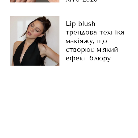
Lip blush —
трендова техніка
макіяжу, що
створює м’який
ефект блюру