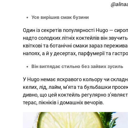
@alina
Усе вирішив смак бузини
Один із секретів популярності Hugo — сиро
надто солодких літніх коктейлів він звучит
квіткові та ботанічні смаки зараз пережива
напоях, а й у десертах, парфумерії та гастр
Він виглядає стильно без зайвих зусиль
У Hugo немає яскравого кольору чи складно
келих, лід, лайм, м’ята та бульбашки просе
дивно, що цей коктейль регулярно з’являєтьс
терас, пікніків і домашніх вечорів.