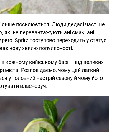
йлі лише посилюється. Люди дедалі частіше
 які не перевантажують ані смак, ані
Aperol Spritz поступово переходить у статус
ває нову хвилю популярності.
е в кожному київському барі — від великих
рі міста. Розповідаємо, чому цей легкий
ся у головний настрій сезону й чому його
отувати власноруч.