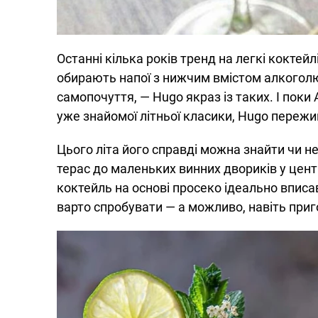
Останні кілька років тренд на легкі кокте
обирають напої з нижчим вмістом алкоголю,
самопочуття, — Hugo якраз із таких. І поки 
уже знайомої літньої класики, Hugo пережи
Цього літа його справді можна знайти чи н
терас до маленьких винних двориків у цент
коктейль на основі просеко ідеально вписав
варто спробувати — а можливо, навіть приг