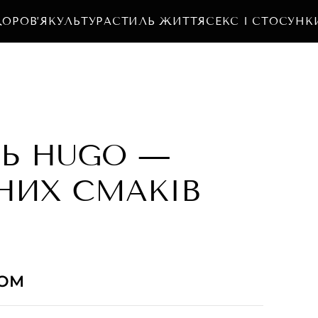
ДОРОВ’Я
КУЛЬТУРА
СТИЛЬ ЖИТТЯ
СЕКС І СТОСУНК
Ь HUGO —
НИХ СМАКІВ
ТОМ