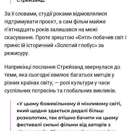
Стрейзанд.
За її словами, студії роками відмовлялися
підтримувати проєкт, а сам фільм майже
п’ятнадцять років залишався на межі
скасування. Проте зрештою «Єнтл» побачив світ і
приніс їй історичний «Золотий глобус» за
режисуру.
Наприкінці послання Стрейзанд звернулася до
теми, яка сьогодні хвилює багатьох митців у
різних країнах світу, — ролі культури у часи
суспільних потрясінь та глобальних викликів.
«У цьому божевільному й мінливому світі,
який щодня здається дедалі більш
розколотим, так втішно бачити на цьому
фестивалі сильні фільми від авторів з