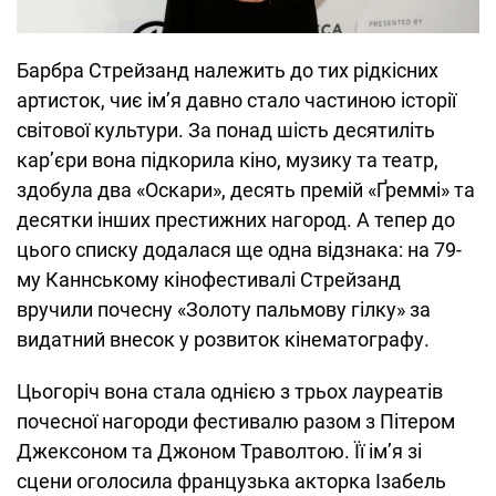
Барбра Стрейзанд належить до тих рідкісних
артисток, чиє ім’я давно стало частиною історії
світової культури. За понад шість десятиліть
кар’єри вона підкорила кіно, музику та театр,
здобула два «Оскари», десять премій «Ґреммі» та
десятки інших престижних нагород. А тепер до
цього списку додалася ще одна відзнака: на 79-
му Каннському кінофестивалі Стрейзанд
вручили почесну «Золоту пальмову гілку» за
видатний внесок у розвиток кінематографу.
Цьогоріч вона стала однією з трьох лауреатів
почесної нагороди фестивалю разом з Пітером
Джексоном та Джоном Траволтою. Її ім’я зі
сцени оголосила французька акторка Ізабель