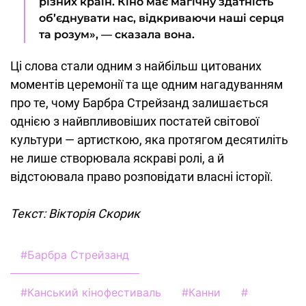
різних країн. Кіно має магічну здатність
об’єднувати нас, відкриваючи наші серця
та розум», — сказала вона.
Ці слова стали одним з найбільш цитованих
моментів церемонії та ще одним нагадуванням
про те, чому Барбра Стрейзанд залишається
однією з найвпливовіших постатей світової
культури — артисткою, яка протягом десятиліть
не лише створювала яскраві ролі, а й
відстоювала право розповідати власні історії.
Текст: Вікторія Скорик
#
Барбра Стрейзанд
#
Канський кінофестиваль
#
Канни
#