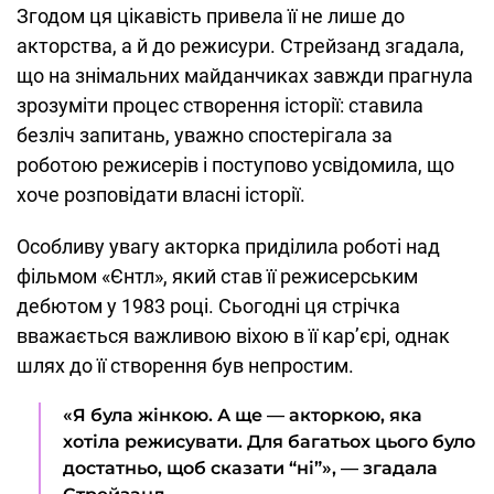
Згодом ця цікавість привела її не лише до
акторства, а й до режисури. Стрейзанд згадала,
що на знімальних майданчиках завжди прагнула
зрозуміти процес створення історії: ставила
безліч запитань, уважно спостерігала за
роботою режисерів і поступово усвідомила, що
хоче розповідати власні історії.
Особливу увагу акторка приділила роботі над
фільмом «Єнтл», який став її режисерським
дебютом у 1983 році. Сьогодні ця стрічка
вважається важливою віхою в її кар’єрі, однак
шлях до її створення був непростим.
«Я була жінкою. А ще — акторкою, яка
хотіла режисувати. Для багатьох цього було
достатньо, щоб сказати “ні”», — згадала