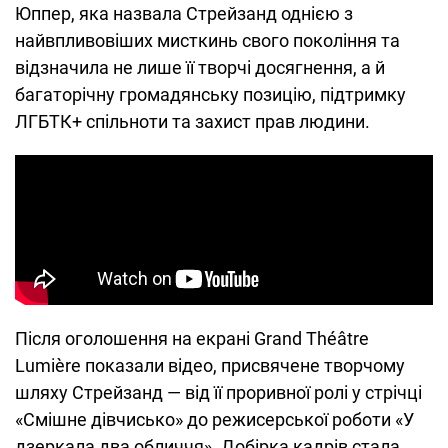
Юппер, яка назвала Стрейзанд однією з
найвпливовіших мисткинь свого покоління та
відзначила не лише її творчі досягнення, а й
багаторічну громадянську позицію, підтримку
ЛГБТК+ спільноти та захист прав людини.
Після оголошення на екрані Grand Théâtre
Lumière показали відео, присвячене творчому
шляху Стрейзанд — від її проривної ролі у стрічці
«Смішне дівчисько» до режисерської роботи «У
дзеркала два обличчя». Добірка кадрів стала