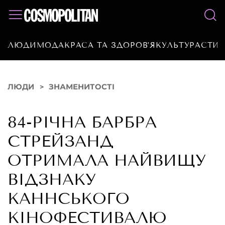
ЛЮДИ
МОДА
КРАСА ТА ЗДОРОВ’Я
КУЛЬТУРА
СТИЛ
ЛЮДИ
ЗНАМЕНИТОСТІ
84-РІЧНА БАРБРА
СТРЕЙЗАНД
ОТРИМАЛА НАЙВИЩУ
ВІДЗНАКУ
КАННСЬКОГО
КІНОФЕСТИВАЛЮ