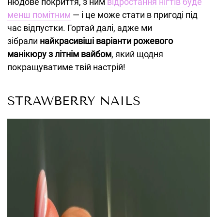
нюдове покриття, з ним
відростання нігтів буде
менш помітним
— і це може стати в пригоді під
час відпустки. Гортай далі, адже ми
зібрали
найкрасивіші варіанти рожевого
манікюру з літнім вайбом
, який щодня
покращуватиме твій настрій!
STRAWBERRY NAILS