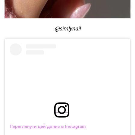
@simlynail
Переглянути цей допис в Instagram