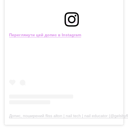
Переглянути цей допис в Instagram
Допис, поширений fliss alton | nail tech | nail educator (@gelsbyfl