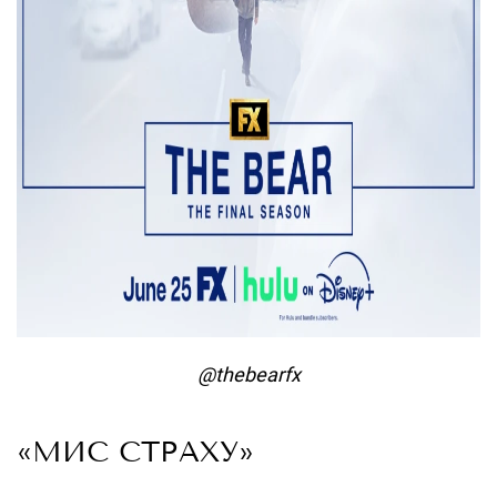
@thebearfx
«МИС СТРАХУ»