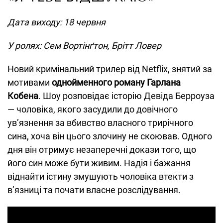
Дата виходу: 18 червня
У ролях: Сем Вортінґтон, Брітт Ловер
Новий кримінальний трилер від Netflix, знятий за
мотивами
однойменного роману Гарлана
Кобена
. Шоу розповідає історію Девіда Берроуза
— чоловіка, якого засудили до довічного
ув’язнення за вбивство власного трирічного
сина, хоча він цього злочину не скоював. Одного
дня він отримує незаперечні докази того, що
його син може бути живим. Надія і бажання
віднайти істину змушують чоловіка втекти з
в’язниці та почати власне розслідування.