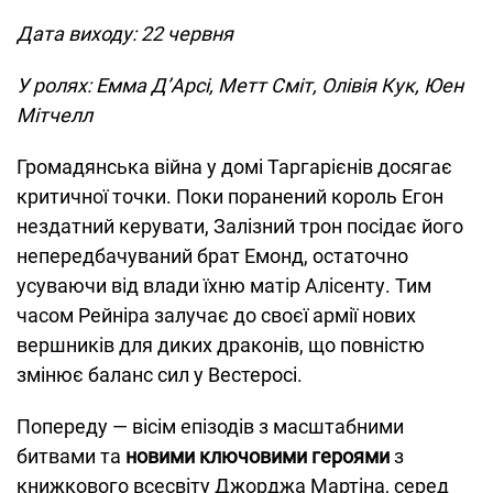
Дата виходу: 22 червня
У ролях: Емма Д’Арсі, Метт Сміт, Олівія Кук, Юен
Мітчелл
Громадянська війна у домі Таргарієнів досягає
критичної точки. Поки поранений король Егон
нездатний керувати, Залізний трон посідає його
непередбачуваний брат Емонд, остаточно
усуваючи від влади їхню матір Алісенту. Тим
часом Рейніра залучає до своєї армії нових
вершників для диких драконів, що повністю
змінює баланс сил у Вестеросі.
Попереду — вісім епізодів з масштабними
битвами та
новими ключовими героями
з
книжкового всесвіту Джорджа Мартіна, серед