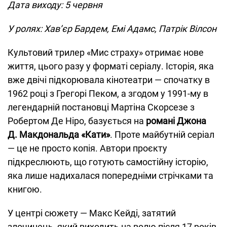
Дата виходу: 5 червня
У ролях: Хав’єр Бардем, Емі Адамс, Патрік Вілсон
Культовий трилер «Мис страху» отримає нове
життя, цього разу у форматі серіалу. Історія, яка
вже двічі підкорювала кінотеатри — спочатку в
1962 році з Грегорі Пеком, а згодом у 1991-му в
легендарній постановці Мартіна Скорсезе з
Робертом Де Ніро, базується на
романі Джона
Д. Макдональда «Кати»
. Проте майбутній серіал
— це не просто копія. Автори проєкту
підкреслюють, що готують самостійну історію,
яка лише надихалася попередніми стрічками та
книгою.
У центрі сюжету — Макс Кейді, затятий
злочинець, який виходить на волю після 17 років