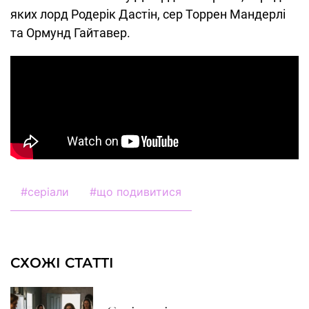
яких лорд Родерік Дастін, сер Торрен Мандерлі
та Ормунд Гайтавер.
#
серіали
#
що подивитися
СХОЖІ СТАТТІ