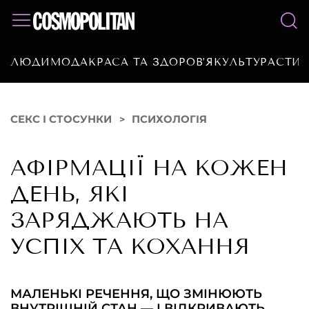
ЛЮДИ
МОДА
КРАСА ТА ЗДОРОВ’Я
КУЛЬТУРА
СТИЛ
СЕКС І СТОСУНКИ
ПСИХОЛОГІЯ
АФІРМАЦІЇ НА КОЖЕН
ДЕНЬ, ЯКІ
ЗАРЯДЖАЮТЬ НА
УСПІХ ТА КОХАННЯ
МАЛЕНЬКІ РЕЧЕННЯ, ЩО ЗМІНЮЮТЬ
ВНУТРІШНІЙ СТАН — І ВІДКРИВАЮТЬ