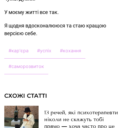
У моєму житті все так.
Я щодня вдосконалююся та стаю кращою
версією себе.
#
кар'єра
#
успіх
#
кохання
#
саморозвиток
СХОЖІ СТАТТІ
13 речей, які психотерапевти
ніколи не скажуть тобі
прямо — хоча часто про це