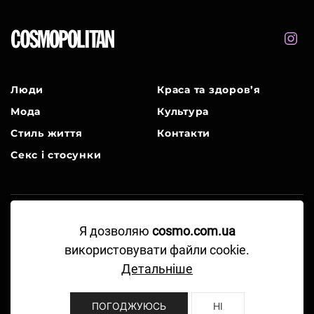
Люди
Краса та здоров’я
Мода
Культура
Стиль життя
Контакти
Секс і стосунки
A Part of Hearst Digital Media
Я дозволяю
cosmo.com.ua
використовувати файли cookie.
©2024-2026 Hearst Magazine Media, Inc. All
Детальніше
Rights Reserved.
Правила користування
ПОГОДЖУЮСЬ
НІ