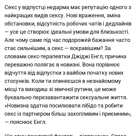
Секс у відпустці недарма має репутацію одного з
найкращих видів сексу. Нові враження, зміна
обстановки, відсутність робочих чатів і дедлайнів
— усе це створює ідеальні умови для близькості.
Але чому саме під час подорожей бажання часто
стає сильнішим, а секс — яскравішим? За
словами секс-терапевтки Джіджі Енгл, причина
переважно полягає в новизні. Вона порівнює
відчуття від відпустки з вайбом початку нових
стосунків. Коли ти опиняєшся в незнайомому
місці та виходиш зі звичної рутини, це може
буквально перезавантажити сексуальне життя.
«Новизна здатна посилювати лібідо та робити
секс із партнером більш захопливим і приємним»,
— пояснює Енгл.