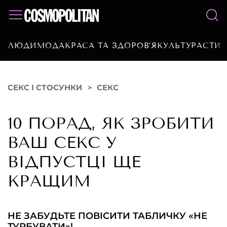
ЛЮДИ
МОДА
КРАСА ТА ЗДОРОВ’Я
КУЛЬТУРА
СТИЛ
СЕКС І СТОСУНКИ
СЕКС
10 ПОРАД, ЯК ЗРОБИТИ
ВАШ СЕКС У
ВІДПУСТЦІ ЩЕ
КРАЩИМ
НЕ ЗАБУДЬТЕ ПОВІСИТИ ТАБЛИЧКУ «НЕ
ТУРБУВАТИ»!