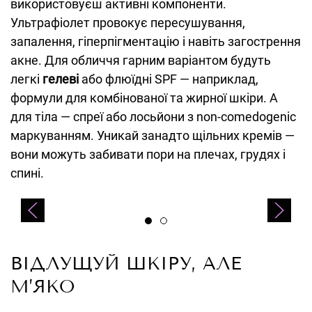
використовуєш активні компоненти.
Ультрафіолет провокує пересушування,
запалення, гіперпігментацію і навіть загострення
акне. Для обличчя гарним варіантом будуть
легкі
гелеві
або флюїдні SPF — наприклад,
формули для комбінованої та жирної шкіри. А
для тіла — спреї або лосьйони з non-comedogenic
маркуванням. Уникай занадто щільних кремів —
вони можуть забивати пори на плечах, грудях і
спині.
Lapush, J-Beauty SPF30+
ВІДЛУЩУЙ ШКІРУ, АЛЕ
М’ЯКО