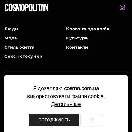
Люди
Краса та здоров’я
Мода
Культура
Стиль життя
Контакти
Секс і стосунки
Я дозволяю
cosmo.com.ua
A Part of Hearst Digital Media
використовувати файли cookie.
©2024-2026 Hearst Magazine Media, Inc. All
Детальніше
Rights Reserved.
Правила користування
ПОГОДЖУЮСЬ
НІ
Політика конфіденційності