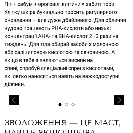
Піт + себум + ороговілі клітини = забиті пори.
Улітку шкіра буквально просить регулярного
оновлення — але дуже дбайливого. Для обличчя
чудово працюють PHA-кислоти або низькі
концентрації АНА- та BHA-кислот 2–3 рази на
тиждень. Для тіла обирай засоби з молочною
або саліциловою кислотою та сечовиною. А
якщо в тебе з’являються висипи на
спині, спробуй спеціальні спреї з кислотами,
які легко наносяться навіть на важкодоступні
ділянки.
Caudalie, Vinopure Clear Skin Purifying Toner
ЗВОЛОЖЕННЯ — ЦЕ МАСТ,
НАВІТЬ ЯКЩО ШКІРА