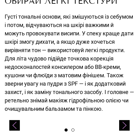
ОБИРАЙ ЛЕГКІ ТЕКСТУРИ
Густі тональні основи, які змішуються із себумом
і потом, відчуваються на шкірі важкими й
можуть провокувати висипи. У спеку краще дати
шкірі змогу дихати, а якщо дуже хочеться
вирівняти тон — використовуй легкі продукти.
Для літа чудово підійде точкова корекція
недосконалостей консилером або BB-креми,
кушони чи флюїди з матовим фінішем. Також
зверни увагу на пудри з SPF — і як додатковий
захист, і як заміну тонального засобу. І головне —
ретельно знімай макіяж гідрофільною олією чи
очищувальним бальзамом та пінкою.
CUSKIN, Clean-Up Skinfit Cushionpact No.21 SPF 50+ PA+++