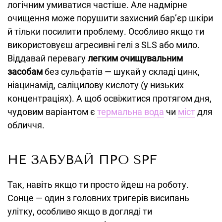
логічним умиватися частіше. Але надмірне
очищення може порушити захисний бар’єр шкіри
й тільки посилити проблему. Особливо якщо ти
використовуєш агресивні гелі з SLS або мило.
Віддавай перевагу
легким очищувальним
засобам
без сульфатів — шукай у складі цинк,
ніацинамід, саліцилову кислоту (у низьких
концентраціях). А щоб освіжитися протягом дня,
чудовим варіантом є
термальна вода
чи
міст
для
обличчя.
НЕ ЗАБУВАЙ ПРО SPF
Так, навіть якщо ти просто йдеш на роботу.
Сонце — один з головних тригерів висипань
улітку, особливо якщо в догляді ти