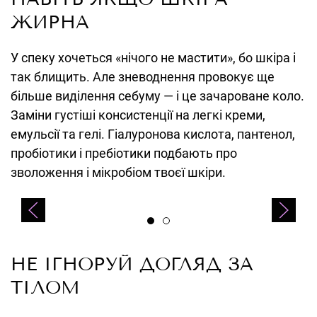
ЖИРНА
У спеку хочеться «нічого не мастити», бо шкіра і
так блищить. Але зневоднення провокує ще
більше виділення себуму — і це зачароване коло.
Заміни густіші консистенції на легкі креми,
емульсії та гелі. Гіалуронова кислота, пантенол,
пробіотики і пребіотики подбають про
зволоження і мікробіом твоєї шкіри.
Celestetic, Hydra Care
НЕ ІГНОРУЙ ДОГЛЯД ЗА
ТІЛОМ