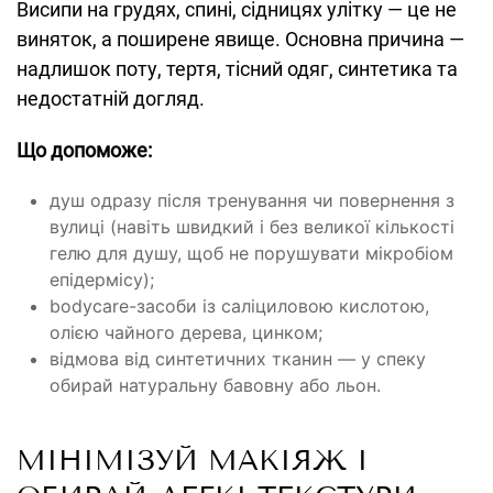
Висипи на грудях, спині, сідницях улітку — це не
виняток, а поширене явище. Основна причина —
надлишок поту, тертя, тісний одяг, синтетика та
недостатній догляд.
Що допоможе:
душ одразу після тренування чи повернення з
вулиці (навіть швидкий і без великої кількості
гелю для душу, щоб не порушувати мікробіом
епідермісу);
bodycare-засоби із саліциловою кислотою,
олією чайного дерева, цинком;
відмова від синтетичних тканин — у спеку
обирай натуральну бавовну або льон.
МІНІМІЗУЙ МАКІЯЖ І