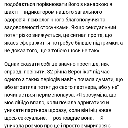
подобається порівнювати його з канаркою в
шахті — індикатором нашого загального
здоров’я, психологічного благополуччя та
задоволеності стосунками. Якщо сексуальний
потяг різко знижується, це сигнал про те, що
якась сфера життя потребує більше підтримки, а
не доказ того, що з тобою щось не так».
Однак сказати собі це значно простіше, ніж
справді повірити. 32-річна Вероніка* під час
одного з таких періодів навіть почала думати, що
або втратила потяг до свого партнера, або у неї
починається перименопауза. «Я зрозуміла, що
моє лібідо впало, коли почала здригатися й
уникати партнера щоразу, коли він ініціював
щось сексуальне, — розповідає вона. — Я
уникала розмов про це і просто змирилася з