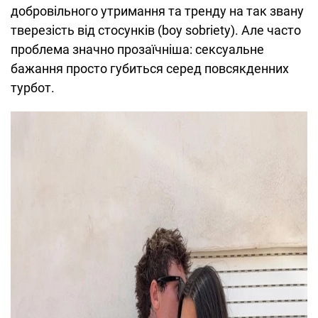
добровільного утримання та тренду на так звану
тверезість від стосунків (boy sobriety). Але часто
проблема значно прозаїчніша: сексуальне
бажання просто губиться серед повсякденних
турбот.