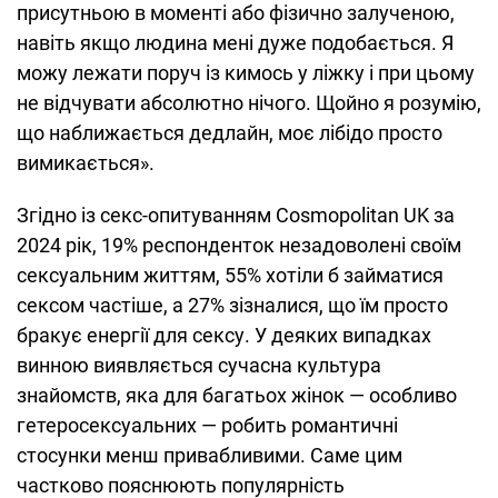
присутньою в моменті або фізично залученою,
навіть якщо людина мені дуже подобається. Я
можу лежати поруч із кимось у ліжку і при цьому
не відчувати абсолютно нічого. Щойно я розумію,
що наближається дедлайн, моє лібідо просто
вимикається».
Згідно із секс-опитуванням Cosmopolitan UK за
2024 рік, 19% респонденток незадоволені своїм
сексуальним життям, 55% хотіли б займатися
сексом частіше, а 27% зізналися, що їм просто
бракує енергії для сексу. У деяких випадках
винною виявляється сучасна культура
знайомств, яка для багатьох жінок — особливо
гетеросексуальних — робить романтичні
стосунки менш привабливими. Саме цим
частково пояснюють популярність