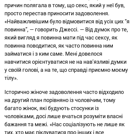
причин полягала в тому, що секс, який у неї був,
просто перестав приносити задоволення.
«Найважливішим було відмовитися від усіх цих “я
повинна”, — говорить Джессі. — Від думок про те,
який вигляд я повинна мати під час сексу, як
повинна поводитися, як часто повинна ним
займатися і з ким саме. Мені довелося
навчитися орієнтуватися не на нав’язливі думки
у своїй голові, а на те, що справді приємно моєму
тілу».
Історично жіноче задоволення часто відходило
на другий план порівняно із чоловічим, тому
багато жінок, які будують стосунки із
чоловіками, досі лише вчаться розуміти власні
бажання та межі. «Нас соціалізують не лише як
тих, хто має піклуватися про інших і все