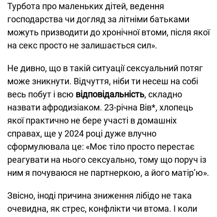
Турбота про маленьких дітей, ведення
господарства чи догляд за літніми батьками
можуть призводити до хронічної втоми, після якої
на секс просто не залишається сил».
Не дивно, що в такій ситуації сексуальний потяг
може зникнути. Відчуття, ніби ти несеш на собі
весь побут і всю
відповідальність
, складно
назвати афродизіаком. 23-річна Вів*, хлопець
якої практично не бере участі в домашніх
справах, ще у 2024 році дуже влучно
сформулювала це: «Моє тіло просто перестає
реагувати на нього сексуально, тому що поруч із
ним я почуваюся не партнеркою, а його матір’ю».
Звісно, іноді причина зниження лібідо не така
очевидна, як стрес, конфлікти чи втома. І коли