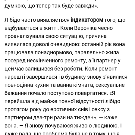
думкою, що тепер так буде завжди».
Лібідо часто виявляється
індикатором
того, що
відбувається в житті. Коли Вероніка чесно
проаналізувала свою ситуацію, причина
виявилася доволі очевидною: останній рік вона
працювала понаднормово, паралельно жила
посеред нескінченного ремонту, а її партнер у
цей час залишився без роботи. Коли ремонт
нарешті завершився і в будинку знову з’явилися
повноцінна кухня та ванна кімната, сексуальне
бажання почало поступово повертатися. «Я
перейшла від майже повної відсутності лібідо
протягом року до еротичних снів і сексу з
партнером два-три рази на тиждень, — каже
вона. — Я знову почуваюся живою людиною. І
дуже рада, що проблема була не в тому, що я