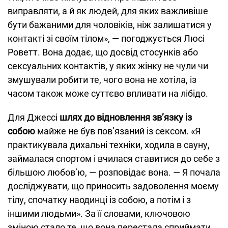
виправляти, а й як людей, для яких важливіше
бути бажаними для чоловіків, ніж залишатися у
контакті зі своїм тілом», — погоджується Люсі
Роветт. Вона додає, що досвід стосунків або
сексуальних контактів, у яких жінку не чули чи
змушували робити те, чого вона не хотіла, із
часом також може суттєво впливати на лібідо.
Для Джессі
шлях до відновлення зв’язку із
собою
майже не був пов’язаний із сексом. «Я
практикувала дихальні техніки, ходила в сауну,
займалася спортом і вчилася ставитися до себе з
більшою любов’ю, — розповідає вона. — Я почала
досліджувати, що приносить задоволення моєму
тілу, спочатку наодинці із собою, а потім і з
іншими людьми». За її словами, ключовою
зміною стало те, що вона перестала сприймати