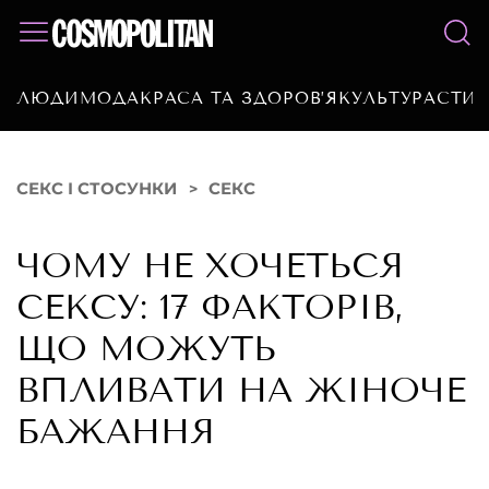
ЛЮДИ
МОДА
КРАСА ТА ЗДОРОВ’Я
КУЛЬТУРА
СТИЛ
СЕКС І СТОСУНКИ
СЕКС
ЧОМУ НЕ ХОЧЕТЬСЯ
СЕКСУ: 17 ФАКТОРІВ,
ЩО МОЖУТЬ
ВПЛИВАТИ НА ЖІНОЧЕ
БАЖАННЯ