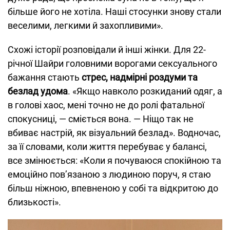
більше його не хотіла. Наші стосунки знову стали
веселими, легкими й захопливими».
Схожі історії розповідали й інші жінки. Для 22-
річної Шайри головними ворогами сексуального
бажання стають
стрес, надмірні роздуми та
безлад удома
. «Якщо навколо розкиданий одяг, а
в голові хаос, мені точно не до ролі фатальної
спокусниці, — сміється вона. — Ніщо так не
вбиває настрій, як візуальний безлад». Водночас,
за її словами, коли життя перебуває у балансі,
все змінюється: «Коли я почуваюся спокійною та
емоційно пов’язаною з людиною поруч, я стаю
більш ніжною, впевненою у собі та відкритою до
близькості».