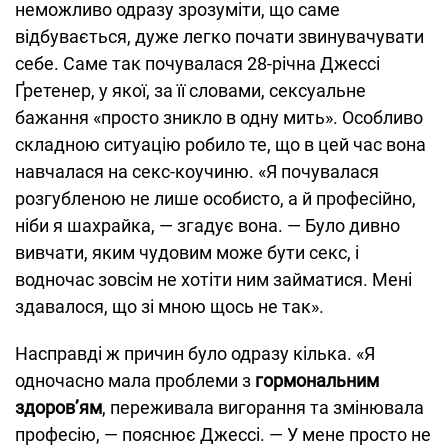
неможливо одразу зрозуміти, що саме
відбувається, дуже легко почати звинувачувати
себе. Саме так почувалася 28-річна Джессі
Ґретенер, у якої, за її словами, сексуальне
бажання «просто зникло в одну мить». Особливо
складною ситуацію робило те, що в цей час вона
навчалася на секс-коучиню. «Я почувалася
розгубленою не лише особисто, а й професійно,
ніби я шахрайка, — згадує вона. — Було дивно
вивчати, яким чудовим може бути секс, і
водночас зовсім не хотіти ним займатися. Мені
здавалося, що зі мною щось не так».
Насправді ж причин було одразу кілька. «Я
одночасно мала проблеми з
гормональним
здоров’ям
, переживала вигорання та змінювала
професію, — пояснює Джессі. — У мене просто не