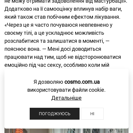
не можу отримати задоволення від мастурбації».
Додатково на її самооцінку вплинув набір ваги,
який також став побічним ефектом лікування.
«Через це я часто почуваюся невпевнено у
своєму тілі, а це ускладнює можливість
розслабитися та залишатися в моменті, —
пояснює вона. — Мені досі доводиться
працювати над тим, щоб не відсторонюватися
емоційно під час сексу, особливо коли мій
психологічний стан погіршується».
Я дозволяю
cosmo.com.ua
використовувати файли cookie.
Детальніше
ПОГОДЖУЮСЬ
НІ