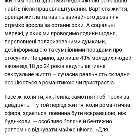
життям часто здається недосяжною розкішшю
навіть після працевлаштування. Вартість життя,
оренди житла та навіть звичайного дозвілля
стрімко зросла за останні роки. А соціальні
мережі, у яких ми проводимо години щодня,
переповнені поляризованими думками,
дезінформацією та сумнівними порадами про
стосунки. Не дивно, що лише 43% молодих людей
віком від 18 до 24 років ведуть активне
сексуальне життя — сучасна реальність складно
асоціюється з романтикою чи пристрастю.
І все ж, коли ти, як Лейла, самотня і тобі трохи за
двадцять — у той період життя, коли романтична
сфера, здається, повинна бути яскравішою, ніж
будь-коли, — особливо боляче й бентежно
раптом не відчувати майже нічого. «Для