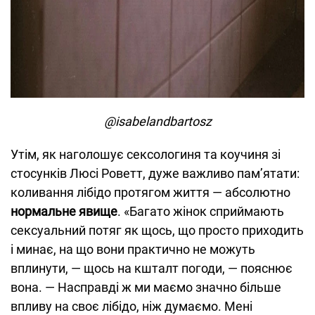
@isabelandbartosz
Утім, як наголошує сексологиня та коучиня зі
стосунків Люсі Роветт, дуже важливо пам’ятати:
коливання лібідо протягом життя — абсолютно
нормальне явище
. «Багато жінок сприймають
сексуальний потяг як щось, що просто приходить
і минає, на що вони практично не можуть
вплинути, — щось на кшталт погоди, — пояснює
вона. — Насправді ж ми маємо значно більше
впливу на своє лібідо, ніж думаємо. Мені