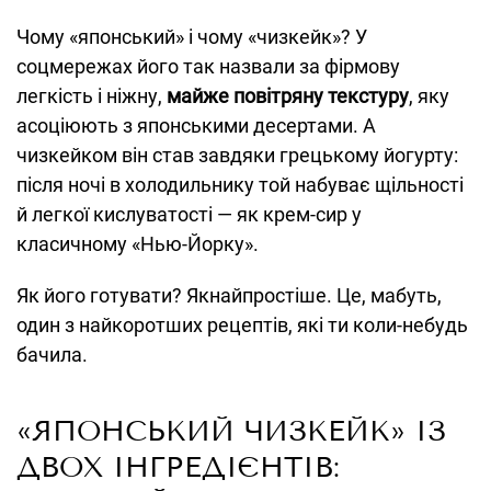
Чому «японський» і чому «чизкейк»? У
соцмережах його так назвали за фірмову
легкість і ніжну,
майже повітряну текстуру
, яку
асоціюють з японськими десертами. А
чизкейком він став завдяки грецькому йогурту:
після ночі в холодильнику той набуває щільності
й легкої кислуватості — як крем-сир у
класичному «Нью-Йорку».
Як його готувати? Якнайпростіше. Це, мабуть,
один з найкоротших рецептів, які ти коли-небудь
бачила.
«ЯПОНСЬКИЙ ЧИЗКЕЙК» ІЗ
ДВОХ ІНГРЕДІЄНТІВ: