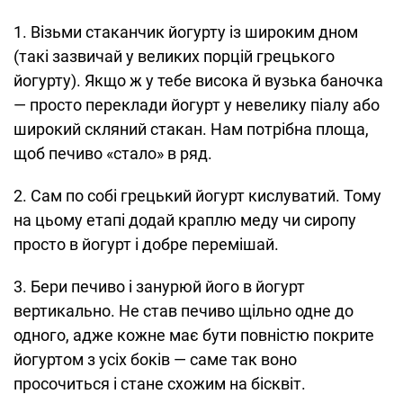
1. Візьми стаканчик йогурту із широким дном
(такі зазвичай у великих порцій грецького
йогурту). Якщо ж у тебе висока й вузька баночка
— просто переклади йогурт у невелику піалу або
широкий скляний стакан. Нам потрібна площа,
щоб печиво «стало» в ряд.
2. Сам по собі грецький йогурт кислуватий. Тому
на цьому етапі додай краплю меду чи сиропу
просто в йогурт і добре перемішай.
3. Бери печиво і занурюй його в йогурт
вертикально. Не став печиво щільно одне до
одного, адже кожне має бути повністю покрите
йогуртом з усіх боків — саме так воно
просочиться і стане схожим на бісквіт.