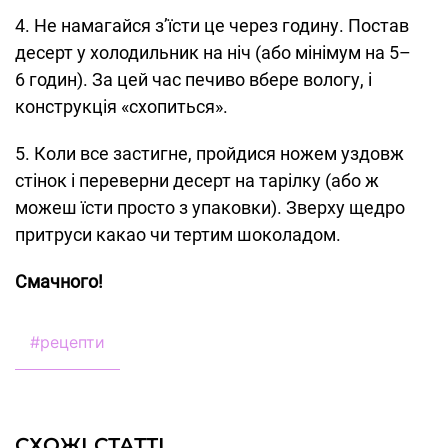
4. Не намагайся з’їсти це через годину. Постав
десерт у холодильник на ніч (або мінімум на 5–
6 годин). За цей час печиво вбере вологу, і
конструкція «схопиться».
5. Коли все застигне, пройдися ножем уздовж
стінок і переверни десерт на тарілку (або ж
можеш їсти просто з упаковки). Зверху щедро
притруси какао чи тертим шоколадом.
Смачного!
#
рецепти
СХОЖІ СТАТТІ