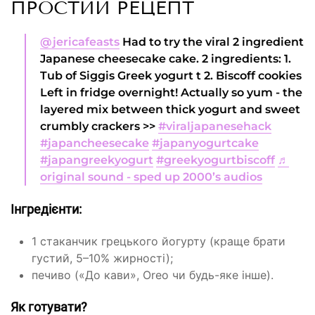
ПРОСТИЙ РЕЦЕПТ
@jericafeasts
Had to try the viral 2 ingredient
Japanese cheesecake cake. 2 ingredients: 1.
Tub of Siggis Greek yogurt t 2. Biscoff cookies
Left in fridge overnight! Actually so yum - the
layered mix between thick yogurt and sweet
crumbly crackers >>
#viraljapanesehack
#japancheesecake
#japanyogurtcake
#japangreekyogurt
#greekyogurtbiscoff
♬
original sound - sped up 2000’s audios
Інгредієнти:
1 стаканчик грецького йогурту (краще брати
густий, 5–10% жирності);
печиво («До кави», Oreo чи будь-яке інше).
Як готувати?