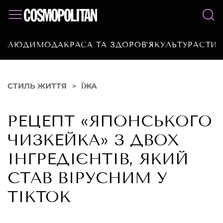
ЛЮДИ
МОДА
КРАСА ТА ЗДОРОВ’Я
КУЛЬТУРА
СТИЛ
СТИЛЬ ЖИТТЯ
ЇЖА
РЕЦЕПТ «ЯПОНСЬКОГО
ЧИЗКЕЙКА» З ДВОХ
ІНГРЕДІЄНТІВ, ЯКИЙ
СТАВ ВІРУСНИМ У
TIKTOK